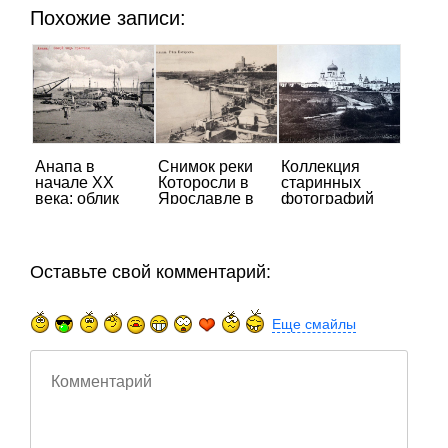
Похожие записи:
Анапа в
Снимок реки
Коллекция
начале ХХ
Которосли в
старинных
века: облик
Ярославле в
фотографий
пристани на
начале ХХ
Петрозаводска
старинной
века.
начала ХХ
фотографии
века
Оставьте свой комментарий:
Еще смайлы