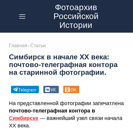
Фотоархив
Российской
Главная
Истории
О
Проекте
Главная
Статьи
›
RUTUBE
Симбирск в начале ХХ века:
почтово-телеграфная контора
VK
на старинной фотографии.
Видео
Telegram
VK
OK
Статьи
На представленной фотографии запечатлена
Контакты
почтово-телеграфная контора в
Симбирске
— важнейший узел связи начала
Политика
ХХ века.
Конфиденциальности