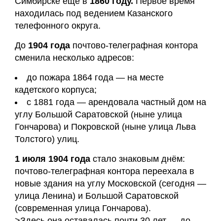
Симбирске ещё в
1860 году.
Первое время
находилась под ведением Казанского
телефонного округа.
До
1904 года
почтово-телеграфная контора
сменила несколько адресов:
до пожара 1864 года — на месте
кадетского корпуса;
с 1881 года — арендовала частный дом на
углу Большой Саратовской (ныне улица
Гончарова) и Покровской (ныне улица Льва
Толстого) улиц.
1 июля 1904 года
стало знаковым днём:
почтово-телеграфная контора переехала в
новые здания на углу Московской (сегодня —
улица Ленина) и Большой Саратовской
(современная улица Гончарова).
>Здесь она оставалась почти 30 лет — до