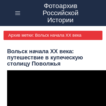
Фотоархив
Российской
Главная
Истории
О
Проекте
Архив метки:
Вольск начала ХХ века
RUTUBE
Вольск начала ХХ века:
VK
путешествие в купеческую
Видео
столицу Поволжья
Статьи
Контакты
Политика
Конфиденциальности