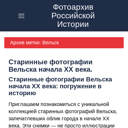
Фотоархив
Российской
Главная
Истории
О
Проекте
Архив метки:
Вельск
RUTUBE
Старинные фотографии
VK
Вельска начала ХХ века.
Видео
Старинные фотографии Вельска
начала ХХ века: погружение в
Статьи
историю
Контакты
Приглашаем познакомиться с уникальной
коллекцией старинных фотографий Вельска,
запечатлевших облик города в начале ХХ
Политика
века. Эти снимки — не просто иллюстрации
Конфиденциальности