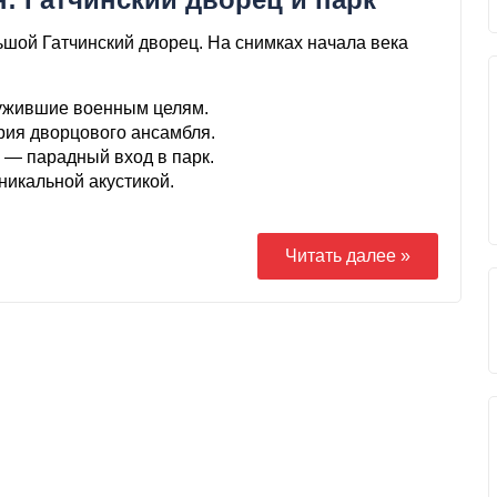
ьшой Гатчинский дворец. На снимках начала века
ужившие военным целям.
рия дворцового ансамбля.
— парадный вход в парк.
никальной акустикой.
Читать далее »